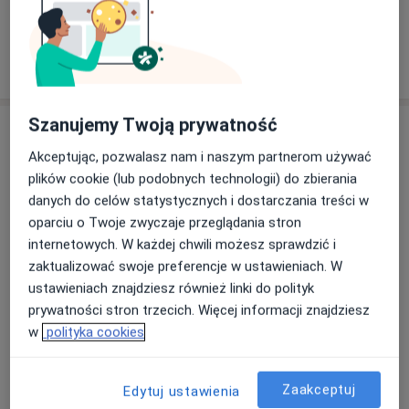
Zobacz galerię (7)
3. Stawiam wstępna diagnozę
4. Wystawiam skierowania na badania dodatkowe i do
szpitala
Pokaż więcej
5. Stawiam diagnozę ostateczną
o doświadczeniu
6. Zlecam odpowiednią farmakoterapię, fizykoterapię
Szanujemy Twoją prywatność
Aktualności
Posiadam podstawowy sprzęt neurologiczny.
Pacjent nie wymaga specjalnego przygotowania do
Akceptując, pozwalasz nam i naszym partnerom używać
lek. Aneta Alexewicz
badania.
plików cookie (lub podobnych technologii) do zbierania
Legnicka 40, 53-674 Wrocław
danych do celów statystycznych i dostarczania treści w
DCM DOLMED
W procesie formułowania trafnej diagnozy oraz w
oparciu o Twoje zwyczaje przeglądania stron
doborze odpowiednich metod i środków leczenia
internetowych. W każdej chwili możesz sprawdzić i
30/04/2025
kieruję się najnowszymi danymi i wytycznymi
zaktualizować swoje preferencje w ustawieniach. W
zawartymi w literaturze polskiej i obcojęzycznej. Na
ustawieniach znajdziesz również linki do polityk
bieżąco aktualizuję wiedzę z zakresu diagnostyki i
prywatności stron trzecich. Więcej informacji znajdziesz
leczenia chorób układu nerwowego.
w
polityka cookies
W Dolmedzie istnieje możliwość rozszerzenia mojej
Zaakceptuj
Edytuj ustawienia
konsultacji o :