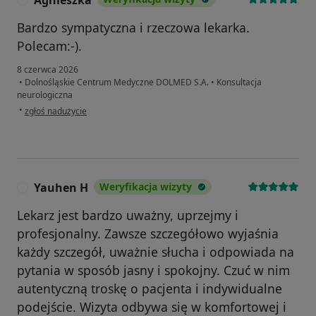
Agnieszka
Bardzo sympatyczna i rzeczowa lekarka.
Polecam:-).
8 czerwca 2026
•
Dolnośląskie Centrum Medyczne DOLMED S.A.
•
Konsultacja
neurologiczna
w opinii użytkownika Agnieszka
•
zgłoś nadużycie
Yauhen H
Weryfikacja wizyty
Y
Lekarz jest bardzo uważny, uprzejmy i
profesjonalny. Zawsze szczegółowo wyjaśnia
każdy szczegół, uważnie słucha i odpowiada na
pytania w sposób jasny i spokojny. Czuć w nim
autentyczną troskę o pacjenta i indywidualne
podejście. Wizyta odbywa się w komfortowej i