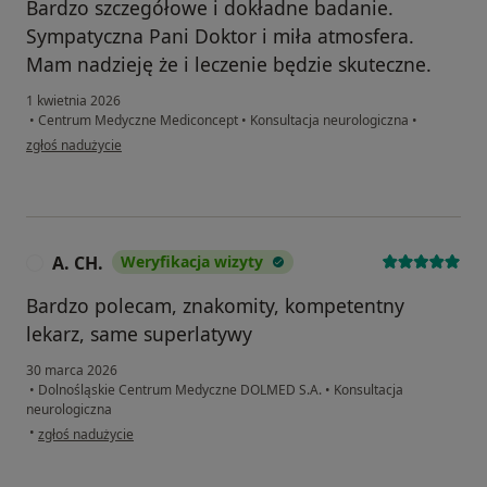
Bardzo szczegółowe i dokładne badanie.
Sympatyczna Pani Doktor i miła atmosfera.
Mam nadzieję że i leczenie będzie skuteczne.
1 kwietnia 2026
•
Centrum Medyczne Mediconcept
•
Konsultacja neurologiczna
•
w opinii użytkownika Anna
zgłoś nadużycie
A. CH.
Weryfikacja wizyty
A
Bardzo polecam, znakomity, kompetentny
lekarz, same superlatywy
30 marca 2026
•
Dolnośląskie Centrum Medyczne DOLMED S.A.
•
Konsultacja
neurologiczna
w opinii użytkownika A. CH.
•
zgłoś nadużycie