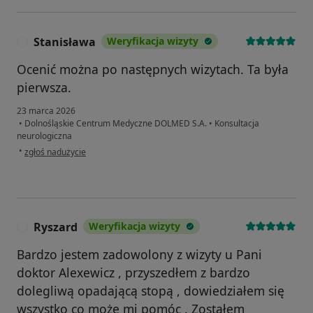
Stanisława
Weryfikacja wizyty
S
Ocenić można po następnych wizytach. Ta była
pierwsza.
23 marca 2026
•
Dolnośląskie Centrum Medyczne DOLMED S.A.
•
Konsultacja
neurologiczna
w opinii użytkownika Stanisława
•
zgłoś nadużycie
Ryszard
Weryfikacja wizyty
R
Bardzo jestem zadowolony z wizyty u Pani
doktor Alexewicz , przyszedłem z bardzo
dolegliwą opadającą stopą , dowiedziałem się
wszystko co może mi pomóc . Zostałem