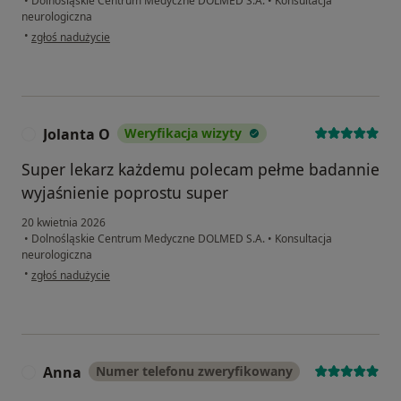
•
Dolnośląskie Centrum Medyczne DOLMED S.A.
•
Konsultacja
neurologiczna
w opinii użytkownika Hasret
•
zgłoś nadużycie
Jolanta O
Weryfikacja wizyty
J
Super lekarz każdemu polecam pełme badannie
wyjaśnienie poprostu super
20 kwietnia 2026
•
Dolnośląskie Centrum Medyczne DOLMED S.A.
•
Konsultacja
neurologiczna
w opinii użytkownika Jolanta O
•
zgłoś nadużycie
Anna
Numer telefonu zweryfikowany
A