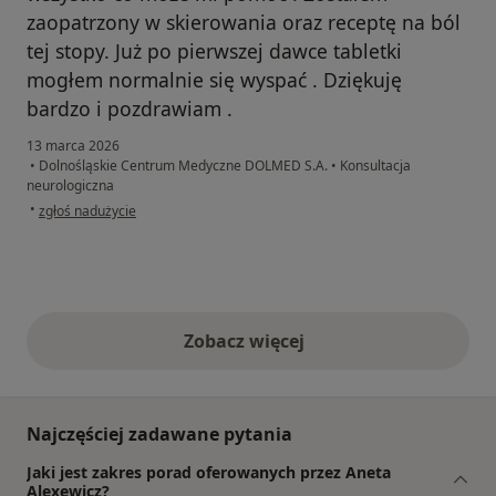
zaopatrzony w skierowania oraz receptę na ból
tej stopy. Już po pierwszej dawce tabletki
mogłem normalnie się wyspać . Dziękuję
bardzo i pozdrawiam .
13 marca 2026
•
Dolnośląskie Centrum Medyczne DOLMED S.A.
•
Konsultacja
neurologiczna
w opinii użytkownika Ryszard
•
zgłoś nadużycie
Zobacz więcej
opinie powyżej
Najczęściej zadawane pytania
Jaki jest zakres porad oferowanych przez Aneta
Alexewicz?