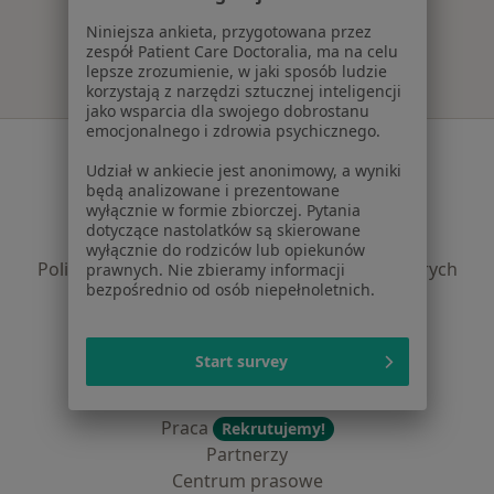
Więcej w kategorii: Najczęście leczone chorob
Niniejsza ankieta, przygotowana przez
zespół Patient Care Doctoralia, ma na celu
lepsze zrozumienie, w jaki sposób ludzie
korzystają z narzędzi sztucznej inteligencji
jako wsparcia dla swojego dobrostanu
emocjonalnego i zdrowia psychicznego.
Serwis
Udział w ankiecie jest anonimowy, a wyniki
Regulamin
będą analizowane i prezentowane
wyłącznie w formie zbiorczej. Pytania
Polityka prywatności pacjentów
dotyczące nastolatków są skierowane
Polityka prywatności profesjonalistów
wyłącznie do rodziców lub opiekunów
Polityka prywatności dla profesjonalistów, których
prawnych. Nie zbieramy informacji
bezpośrednio od osób niepełnoletnich.
dane pozyskaliśmy samodzielnie
Polityka cookies
Jak działają wyniki wyszukiwania
Start survey
Dostępność
O nas
Praca
Rekrutujemy!
Partnerzy
Centrum prasowe