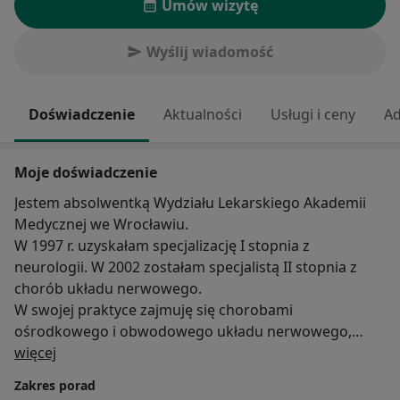
Umów wizytę
Wyślij wiadomość
Doświadczenie
Aktualności
Usługi i ceny
Ad
Moje doświadczenie
Jestem absolwentką Wydziału Lekarskiego Akademii
Medycznej we Wrocławiu.
W 1997 r. uzyskałam specjalizację I stopnia z
neurologii. W 2002 zostałam specjalistą II stopnia z
chorób układu nerwowego.
W swojej praktyce zajmuję się chorobami
ośrodkowego i obwodowego układu nerwowego,
O mnie
takimi jak:
więcej
1. Bóle głowy
Zakres porad
2. Urazy głowy