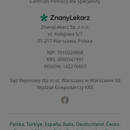
Centrum Pomocy dla Specjalisty
Kontakt
ZnanyLekarz - Strona główna
ZnanyLekarz Sp. z o.o.
ul. Kolejowa 5/7
01-217 Warszawa, Polska
NIP: ⁠7010224868
KRS: ⁠0000347997
REGON: ⁠142276657
Sąd Rejonowy dla m.st. Warszawy w Warszawie XII
Wydział Gospodarczy KRS
Facebook
otwiera się w nowej karcie
otwiera się w nowej karcie
otwiera się w nowej karcie
otwiera się w nowej karcie
otwiera się w nowej karci
otwiera się
otwi
Polska
,
Türkiye
,
España
,
Italia
,
Deutschland
,
Česko
,