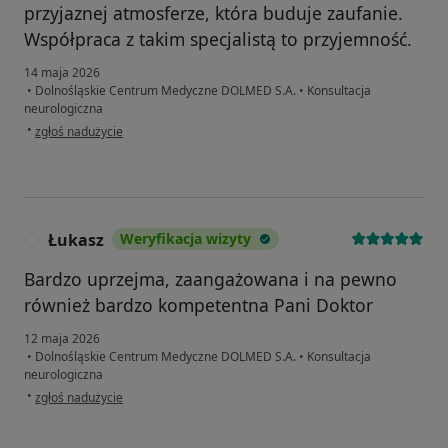
przyjaznej atmosferze, która buduje zaufanie.
Współpraca z takim specjalistą to przyjemność.
14 maja 2026
•
Dolnośląskie Centrum Medyczne DOLMED S.A.
•
Konsultacja
neurologiczna
w opinii użytkownika Yauhen H
•
zgłoś nadużycie
Łukasz
Weryfikacja wizyty
Ł
Bardzo uprzejma, zaangażowana i na pewno
również bardzo kompetentna Pani Doktor
12 maja 2026
•
Dolnośląskie Centrum Medyczne DOLMED S.A.
•
Konsultacja
neurologiczna
w opinii użytkownika Łukasz
•
zgłoś nadużycie