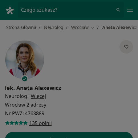
Me
Czego szukasz?
Strona Główna
Neurolog
Wrocław
Aneta Alexewicz
Zmień miasto
lek.
Aneta Alexewicz
O specjalizacjach
Neurolog
·
Więcej
Wrocław
2 adresy
Nr PWZ: 4768889
135 opinii