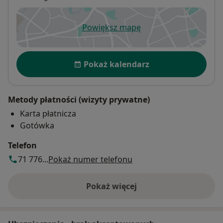
wieku i dyspozycji pacjenta staram się stworzyć
odpowiednie warunki skutecznego leczenia.
Powiększ mapę
otwiera się w nowej karcie
Przyjmuję również pacjentów posługujących się
językami: angielskim, włoskim i rosyjskim.
Dostępność
Pokaż kalendarz
Metody płatności (wizyty prywatne)
Karta płatnicza
Gotówka
Telefon
71 776...
Pokaż numer telefonu
Pokaż więcej
o adresie