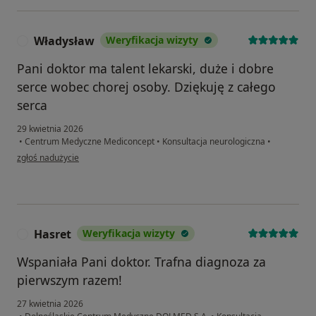
Władysław
Weryfikacja wizyty
W
Pani doktor ma talent lekarski, duże i dobre
serce wobec chorej osoby. Dziękuję z całego
serca
29 kwietnia 2026
•
Centrum Medyczne Mediconcept
•
Konsultacja neurologiczna
•
w opinii użytkownika Władysław
zgłoś nadużycie
Hasret
Weryfikacja wizyty
H
Wspaniała Pani doktor. Trafna diagnoza za
pierwszym razem!
27 kwietnia 2026