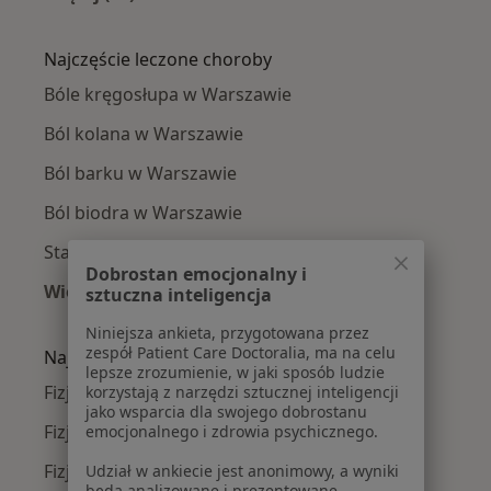
Więcej w kategorii: Fizjoterapeuci w pobliżu
Najczęście leczone choroby
Bóle kręgosłupa w Warszawie
Ból kolana w Warszawie
Ból barku w Warszawie
Ból biodra w Warszawie
Stany pooperacyjne w Warszawie
Dobrostan emocjonalny i
Więcej (15)
sztuczna inteligencja
Więcej w kategorii: Najczęście leczone chorob
Niniejsza ankieta, przygotowana przez
zespół Patient Care Doctoralia, ma na celu
Najpopularniejsze ubezpieczenia
lepsze zrozumienie, w jaki sposób ludzie
Fizjoterapeuci z Medicover w Warszawie
korzystają z narzędzi sztucznej inteligencji
jako wsparcia dla swojego dobrostanu
Fizjoterapeuci z Allianz w Warszawie
emocjonalnego i zdrowia psychicznego.
Fizjoterapeuci z INTER Polska w Warszawie
Udział w ankiecie jest anonimowy, a wyniki
będą analizowane i prezentowane