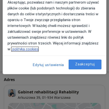
Szkolenie- Kształtowanie motoryczne w ujęciu
Akceptując, pozwalasz nam i naszym partnerom używać
funkcjonalnym- mgr Remigiusz Rzepka
plików cookie (lub podobnych technologii) do zbierania
Rehabilitacja domowa
danych do celów statystycznych i dostarczania treści w
Od 140 zł
Szczegóły
Pierwszy stopień kursu ”Integracja sensoryczna”
oparciu o Twoje zwyczaje przeglądania stron
internetowych. W każdej chwili możesz sprawdzić i
Taping (plastrowanie)
Warsztat Kinetic Control. Temat : Odcinek lędźwiowy i
zaktualizować swoje preferencje w ustawieniach. W
Od 20 zł
Szczegóły
obręcz biodrowa w ujęciu Kinetic Control
ustawieniach znajdziesz również linki do polityk
prywatności stron trzecich. Więcej informacji znajdziesz
+ 3 usługi
Szkolenie ocena funkcjonalna FMS – prowadzący mgr
w
polityka cookies
Remigiusz Rzepka
W jaki sposób ustalane są ceny?
Zaakceptuj
Edytuj ustawienia
Kurs Kinesio Taping – podstawowe metody(KT1) oraz
zaawansowane techniki korekcyjne (KT2)
Adres
Kurs instruktora sportu specjalność : Fitness i areobik
Gabinet rehabilitacji Rehability
Szkolenie - Trening Funkcjonalny - Jakub Mauricz
Arkuszowa 39,
01-934
Warszawa