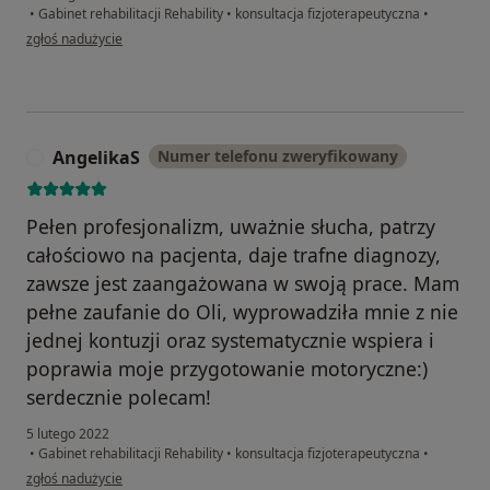
•
Gabinet rehabilitacji Rehability
•
konsultacja fizjoterapeutyczna
•
w opinii użytkownika Adam
zgłoś nadużycie
AngelikaS
Numer telefonu zweryfikowany
A
Pełen profesjonalizm, uważnie słucha, patrzy
całościowo na pacjenta, daje trafne diagnozy,
zawsze jest zaangażowana w swoją prace. Mam
pełne zaufanie do Oli, wyprowadziła mnie z nie
jednej kontuzji oraz systematycznie wspiera i
poprawia moje przygotowanie motoryczne:)
serdecznie polecam!
5 lutego 2022
•
Gabinet rehabilitacji Rehability
•
konsultacja fizjoterapeutyczna
•
w opinii użytkownika AngelikaS
zgłoś nadużycie