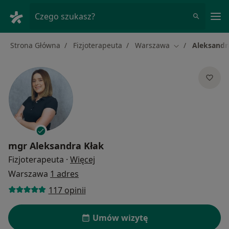
Me
Czego szukasz?
Strona Główna
Fizjoterapeuta
Warszawa
Aleksandr
Zmień miasto
mgr
Aleksandra Kłak
O specjalizacjach
Fizjoterapeuta
·
Więcej
Warszawa
1 adres
117 opinii
Umów wizytę