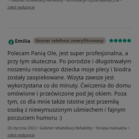
•
Gabinet rehabilitacji Rehability
•
konsultacja fizjoterapeutyczna
•
w opinii użytkownika Zofia J.
zgłoś nadużycie
Emilia
Numer telefonu zweryfikowany
E
Polecam Panią Ole, jest super profesjonalna, a
przy tym skuteczna. Po porodzie i długotrwałym
noszeniu rosnącego dziecka moje plecy i biodra
zostały zaopiekowane. Wizyta zawsze jest
wykorzystana co do minuty. Ćwiczenia do domu
omówione i przećwiczone pod Jej okiem. Poza
tym, co dla mnie także istotne jest przemiłą
osobą z niewymuszonym uśmiechem i fajnym
poczuciem humoru :)
26 stycznia 2022
•
Gabinet rehabilitacji Rehability
•
Terapia manualna
•
w opinii użytkownika Emilia
zgłoś nadużycie