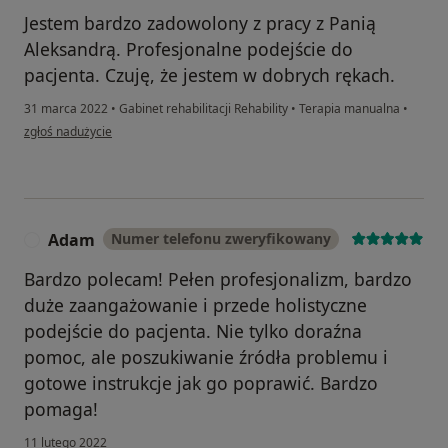
Jestem bardzo zadowolony z pracy z Panią
Aleksandrą. Profesjonalne podejście do
pacjenta. Czuję, że jestem w dobrych rękach.
31 marca 2022
•
Gabinet rehabilitacji Rehability
•
Terapia manualna
•
w opinii użytkownika A.P.
zgłoś nadużycie
Adam
Numer telefonu zweryfikowany
A
Bardzo polecam! Pełen profesjonalizm, bardzo
duże zaangażowanie i przede holistyczne
podejście do pacjenta. Nie tylko doraźna
pomoc, ale poszukiwanie źródła problemu i
gotowe instrukcje jak go poprawić. Bardzo
pomaga!
11 lutego 2022