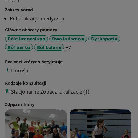
Członek sztabu medycznego Mistrzostw Świata,
Zakres porad
Mistrzostw Europy, Pucharów Świata i licznych
Rehabilitacja medyczna
zgrupowań m.in pięcioboju nowoczesnego,
Główne obszary pomocy
Członek sztabu medycznego badań Polskiej Kadry
Bóle kręgosłupa
Rwa kulszowa
Dyskopatia
Paraolimpijskiej w ramach "Projektu Olimpijczyk"
a11y_sr_more_diseases
Ból barku
Ból kolana
+7
Właścicielka gabinetu fizjoterapii Rehability.
Pacjenci których przyjmuję
Dorośli
Założycielka The Runner Project, projektu
fizjoterapeutyczno-badawczego dla biegaczy,
Rodzaje konsultacji
Stacjonarne
Zobacz lokalizacje (1)
fizjoterapeutka licznych ultramaratończyków.
Zdjęcia i filmy
Uważa, że nie ma metody doskonałej. A kluczem do
osiągnięcia efektu terapeutycznego jest indywidualny