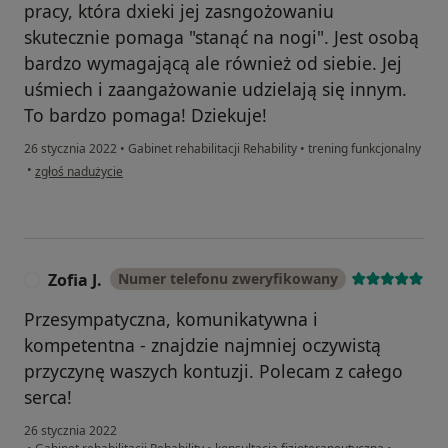
pracy, która dxieki jej zasngożowaniu
skutecznie pomaga "stanąć na nogi". Jest osobą
bardzo wymagającą ale również od siebie. Jej
uśmiech i zaangażowanie udzielają się innym.
To bardzo pomaga! Dziekuje!
26 stycznia 2022
•
Gabinet rehabilitacji Rehability
•
trening funkcjonalny
w opinii użytkownika Anna Bojakowska
•
zgłoś nadużycie
Zofia J.
Numer telefonu zweryfikowany
Z
Przesympatyczna, komunikatywna i
kompetentna - znajdzie najmniej oczywistą
przyczynę waszych kontuzji. Polecam z całego
serca!
26 stycznia 2022