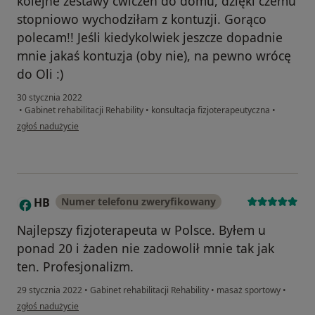
kolejne zestawy ćwiczeń do domu, dzięki czemu
stopniowo wychodziłam z kontuzji. Gorąco
polecam!! Jeśli kiedykolwiek jeszcze dopadnie
mnie jakaś kontuzja (oby nie), na pewno wrócę
do Oli :)
30 stycznia 2022
•
Gabinet rehabilitacji Rehability
•
konsultacja fizjoterapeutyczna
•
w opinii użytkownika Ula
zgłoś nadużycie
HB
Numer telefonu zweryfikowany
H
Najlepszy fizjoterapeuta w Polsce. Byłem u
ponad 20 i żaden nie zadowolił mnie tak jak
ten. Profesjonalizm.
29 stycznia 2022
•
Gabinet rehabilitacji Rehability
•
masaż sportowy
•
w opinii użytkownika HB
zgłoś nadużycie