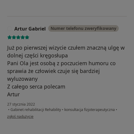
Artur Gabriel
Numer telefonu zweryfikowany
A
Już po pierwszej wizycie czułem znaczną ulgę w
dolnej części kręgosłupa
Pani Ola jest osobą z poczuciem humoru co
sprawia że człowiek czuje się bardziej
wyluzowany
Z całego serca polecam
Artur
27 stycznia 2022
•
Gabinet rehabilitacji Rehability
•
konsultacja fizjoterapeutyczna
•
w opinii użytkownika Artur Gabriel
zgłoś nadużycie