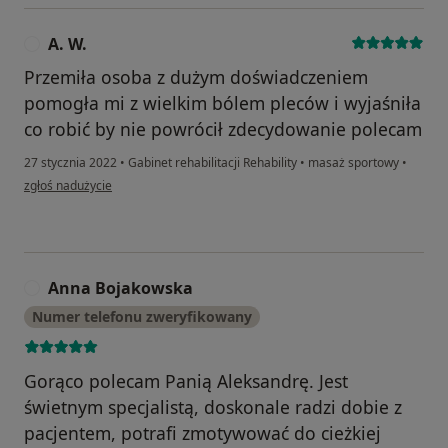
A. W.
A
Przemiła osoba z dużym doświadczeniem
pomogła mi z wielkim bólem pleców i wyjaśniła
co robić by nie powrócił zdecydowanie polecam
27 stycznia 2022
•
Gabinet rehabilitacji Rehability
•
masaż sportowy
•
w opinii użytkownika A. W.
zgłoś nadużycie
Anna Bojakowska
A
Numer telefonu zweryfikowany
Gorąco polecam Panią Aleksandrę. Jest
świetnym specjalistą, doskonale radzi dobie z
pacjentem, potrafi zmotywować do cieżkiej