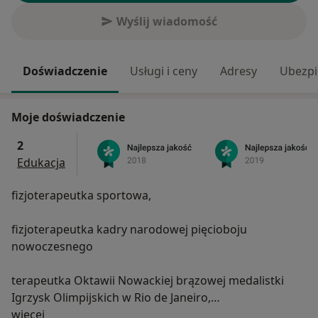
Wyślij wiadomość
Doświadczenie
Usługi i ceny
Adresy
Ubezpi
Moje doświadczenie
2
Edukacja
fizjoterapeutka sportowa,
fizjoterapeutka kadry narodowej pięcioboju
nowoczesnego
terapeutka Oktawii Nowackiej brązowej medalistki
Igrzysk Olimpijskich w Rio de Janeiro,
O mnie
więcej