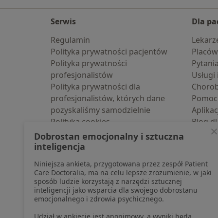
Serwis
Dla pa
Regulamin
Lekarz
Polityka prywatności pacjentów
Placów
Polityka prywatności
Pytani
profesjonalistów
Usługi 
Polityka prywatności dla
Choro
profesjonalistów, których dane
Pomoc
pozyskaliśmy samodzielnie
Aplika
Polityka cookies
Blog d
Edytuj ustawienia
Dobrostan emocjonalny i sztuczna
Jak działają wyniki wyszukiwania
inteligencja
Dostępność
Niniejsza ankieta, przygotowana przez zespół Patient
O nas
Care Doctoralia, ma na celu lepsze zrozumienie, w jaki
Praca
Rekrutujemy!
sposób ludzie korzystają z narzędzi sztucznej
inteligencji jako wsparcia dla swojego dobrostanu
Partnerzy
emocjonalnego i zdrowia psychicznego.
Centrum prasowe
Kontakt
Udział w ankiecie jest anonimowy, a wyniki będą