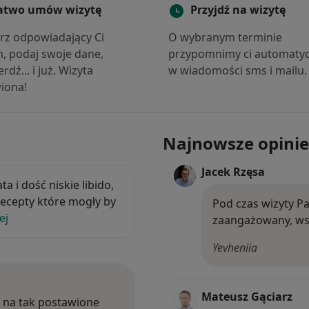
atwo umów wizytę
Przyjdź na wizytę
rz odpowiadający Ci
O wybranym terminie
n, podaj swoje dane,
przypomnimy ci automatyc
rdź... i już. Wizyta
w wiadomości sms i mailu.
iona!
Najnowsze opinie
lata i dość niskie libido, chciałbym dowiedzieć si
Jacek Rzęsa
 i dość niskie libido,
 recepty które mogły by
Pod czas wizyty Pa
ej
zaangażowany, wsz
Yevheniia
Mateusz Gąciarz
ć na tak postawione pytanie powinien Pan udać się do
 na tak postawione