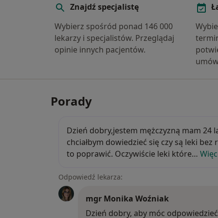
Znajdź specjalistę
Ł
Wybierz spośród ponad 146 000
Wybie
lekarzy i specjalistów. Przeglądaj
termi
opinie innych pacjentów.
potwie
umów
Porady
Dzień dobry,jestem mężczyzną mam 24 
Dzień dobry,jestem mężczyzną mam 24 lata
chciałbym dowiedzieć się czy są leki bez
to poprawić. Oczywiście leki które…
Więc
Odpowiedź lekarza:
mgr Monika Woźniak
Dzień dobry, aby móc odpowiedzie
Dzień dobry, aby móc odpowiedzieć