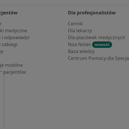
cjentów
Dla profesjonalistów
e
Cennik
ki medyczne
Dla lekarzy
a i odpowiedzi
Dla placówek medycznych
i zabiegi
Noa Notes
nowość
by
Baza wiedzy
Centrum Pomocy dla Specjal
cje mobilne
la pacjentów