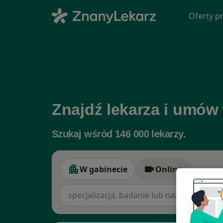
Oferty pr
Znajdź lekarza i umów
Szukaj wśród 146 000 lekarzy.
W gabinecie
Online
W gabinecie
Online
specjalizacja, badanie lub nazwisko
miast