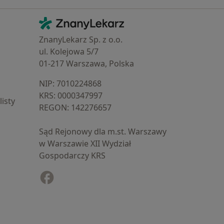
Kontakt
ZnanyLekarz - Strona główna
ZnanyLekarz Sp. z o.o.
ul. Kolejowa 5/7
01-217 Warszawa, Polska
NIP: ⁠7010224868
KRS: ⁠0000347997
isty
REGON: ⁠142276657
Sąd Rejonowy dla m.st. Warszawy
w Warszawie XII Wydział
Gospodarczy KRS
Facebook
otwiera się w nowej karcie