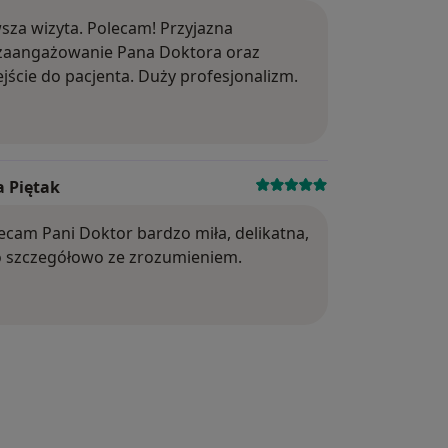
sza wizyta. Polecam! Przyjazna
 zaangażowanie Pana Doktora oraz
jście do pacjenta. Duży profesjonalizm.
lkunastu godzin czuję rozpieranie połowy szczęki,
a Piętak
Ocena: 5
cam Pani Doktor bardzo miła, delikatna,
o szczegółowo ze zrozumieniem.
pierania lub tkliwości. Jeśli jednak ból jest bardzo sil