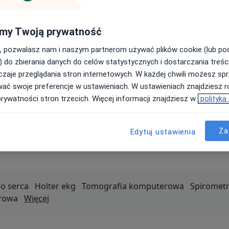
 dostęp do bety
Trafniejsze wyszukiwanie.
my Twoją prywatność
 Nova znajdzie lekarzy, którzy naprawdę pasują.
, pozwalasz nam i naszym partnerom używać plików cookie (lub p
estuj betę
) do zbierania danych do celów statystycznych i dostarczania treśc
zaje przeglądania stron internetowych. W każdej chwili możesz spr
wać swoje preferencje w ustawieniach. W ustawieniach znajdziesz ró
prywatności stron trzecich. Więcej informacji znajdziesz w
polityka
Za
tra
Stomatolog
Dermatolog
Chirurg
Laryngolog
Fizjo
Edytuj ustawienia
 kategorie
o serca
Holter ekg
Tomografia komputerowa
Spirometr
erowa
Więcej
usługi