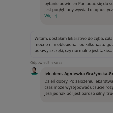
pytanie powinien Pan udać się do s
jest pogłębiony wywiad diagnosty
Więcej
Witam, dostałam lekarstwo do zęba, c
Witam, dostałam lekarstwo do zęba, cała 
mocno nim oblepiona i od kilkunastu god
połowy szczęki, czy normalne jest takie
Odpowiedź lekarza:
lek. dent. Agnieszka Grażyńska-G
Dzień dobry. Po założeniu lekarst
Dzień dobry. Po założeniu lekarstw
czas może występować uczucie rozpi
Jeśli jednak ból jest bardzo silny, t