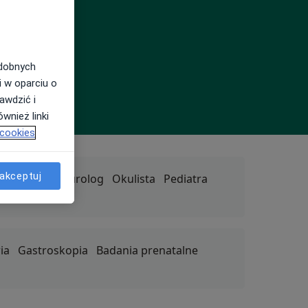
odobnych
i w oparciu o
awdzić i
wnież linki
 cookies
akceptuj
terapeuta
Neurolog
Okulista
Pediatra
ia
Gastroskopia
Badania prenatalne