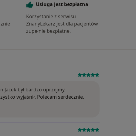
Usługa jest bezpłatna
Korzystanie z serwisu
znie
ZnanyLekarz jest dla pacjentów
zupełnie bezpłatne.
ę czy są leki bez recepty które mogły by to popraw
Ocena: 5
n Jacek był bardzo uprzejmy,
ystko wyjaśnił. Polecam serdecznie.
Ocena: 5
 seksuologa. Potrzebny jest pogłębiony wywiad diagnos