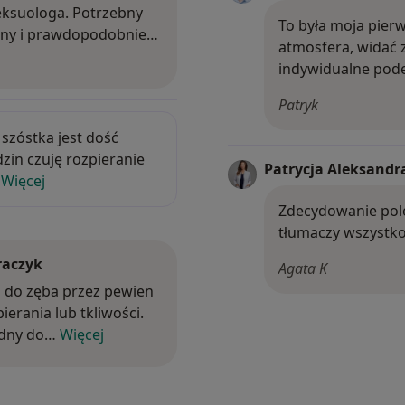
eksuologa. Potrzebny
To była moja pierw
czny i prawdopodobnie…
atmosfera, widać
indywidualne pode
Patryk
ała szóstka jest dość mocno nim oblepiona i od ki
szóstka jest dość
zin czuję rozpieranie
Patrycja Aleksandr
…
Więcej
Zdecydowanie pole
tłumaczy wszystk
raczyk
Agata K
wa do zęba przez pewien czas może występować uczucie roz
a do zęba przez pewien
erania lub tkliwości.
rudny do…
Więcej