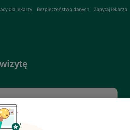
acy dla lekarzy
Bezpieczeństwo danych
Zapytaj lekarza
 wizytę
o lub dzielnica
Szukaj