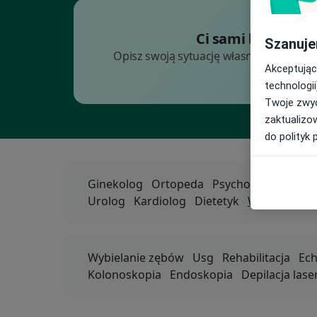
Wczesny
Ci sami lekarze. 
Szanuje
Opisz swoją sytuację własnymi słowami.
Akceptując
T
technologii
Twoje zwyc
zaktualizo
do polityk 
Ginekolog
Ortopeda
Psycholog
Psychia
Urolog
Kardiolog
Dietetyk
Więcej
Popularne
Wybielanie zębów
Usg
Rehabilitacja
Ech
Kolonoskopia
Endoskopia
Depilacja las